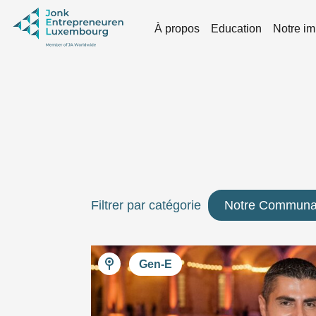
Skip to main content
À propos
Education
Notre im
Filtrer par catégorie
Notre Communa
Gen-E