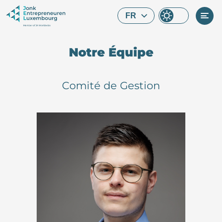
Skip to main content
FR
Notre Équipe
Comité de Gestion
Que cherchez-vous ?