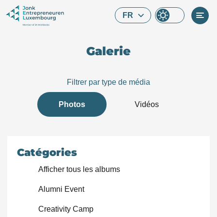
Skip to main content
FR
Galerie
Filtrer par type de média
Photos
Vidéos
Catégories
Afficher tous les albums
Alumni Event
Que cherchez-vous ?
Creativity Camp