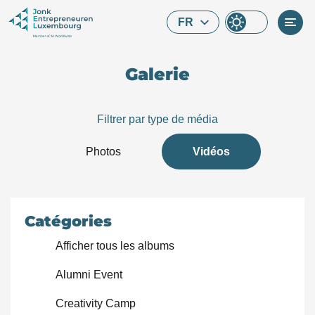
Skip to main content
FR
Galerie
Filtrer par type de média
Photos
Vidéos
Catégories
Afficher tous les albums
Alumni Event
Que cherchez-vous ?
Creativity Camp