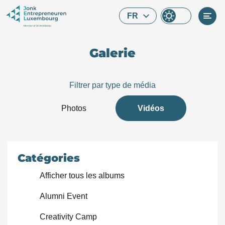
Skip to main content
FR
Galerie
Filtrer par type de média
Photos
Vidéos
Catégories
Afficher tous les albums
Alumni Event
Que cherchez-vous ?
Creativity Camp