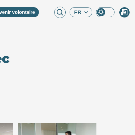
FR
venir volontaire
ec